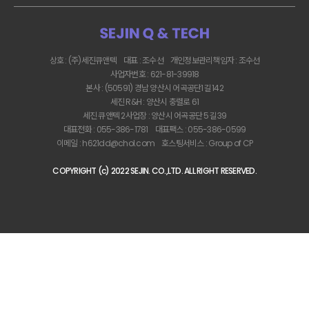
상호 : (주)세진큐앤텍
대표 : 조수선
개인정보관리책임자 : 조수선
사업자번호 : 621-81-39918
본사 : (50591) 경남 양산시 어곡공단1길 142
세진 R&H : 양산시 충렬로 61
세진 큐앤텍 2사업장 : 양산시 어곡공단 5길 39
대표전화 : 055-386-1781
대표팩스 : 055-386-0599
이메일 : h621dd@chol.com
호스팅서비스 :
Group of CP
COPYRIGHT (c) 2022 SEJIN. CO.,LTD. ALL RIGHT RESERVED.