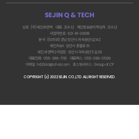
상호 : (주)세진큐앤텍
대표 : 조수선
개인정보관리책임자 : 조수선
사업자번호 : 621-81-39918
본사 : (50591) 경남 양산시 어곡공단1길 142
세진 R&H : 양산시 충렬로 61
세진 큐앤텍 2사업장 : 양산시 어곡공단 5길 39
대표전화 : 055-386-1781
대표팩스 : 055-386-0599
이메일 : h621dd@chol.com
호스팅서비스 :
Group of CP
COPYRIGHT (c) 2022 SEJIN. CO.,LTD. ALL RIGHT RESERVED.